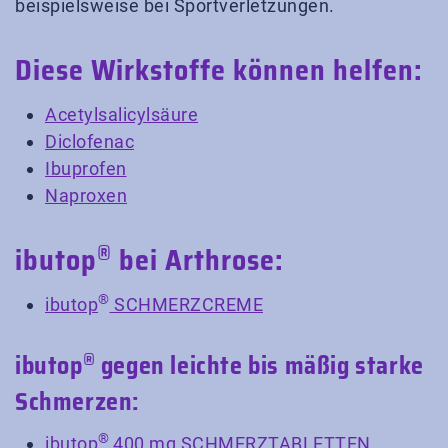
beispielsweise bei Sportverletzungen.
Diese Wirkstoffe können helfen:
Acetylsalicylsäure
Diclofenac
Ibuprofen
Naproxen
®
ibutop
bei Arthrose:
®
ibutop
SCHMERZCREME
®
ibutop
gegen leichte bis mäßig starke
Schmerzen:
®
ibutop
400 mg SCHMERZTABLETTEN